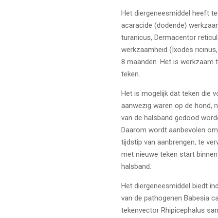
Het diergeneesmiddel heeft te
acaracide (dodende) werkzaamh
turanicus, Dermacentor reticu
werkzaamheid (Ixodes ricinus
8 maanden. Het is werkzaam t
teken.
Het is mogelijk dat teken die
aanwezig waren op de hond, n
van de halsband gedood worden
Daarom wordt aanbevolen om t
tijdstip van aanbrengen, te ver
met nieuwe teken start binne
halsband.
Het diergeneesmiddel biedt in
van de pathogenen Babesia can
tekenvector Rhipicephalus san