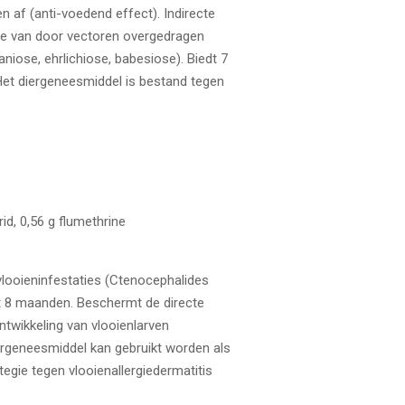
en af (anti-voedend effect). Indirecte
e van door vectoren overgedragen
maniose, ehrlichiose, babesiose). Biedt 7
et diergeneesmiddel is bestand tegen
id, 0,56 g flumethrine
vlooieninfestaties (Ctenocephalides
tot 8 maanden. Beschermt de directe
ntwikkeling van vlooienlarven
rgeneesmiddel kan gebruikt worden als
egie tegen vlooienallergiedermatitis