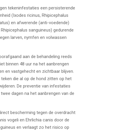
gen tekeninfestaties een persisterende
eid (Ixodes ricinus, Rhipicephalus
latus) en afwerende (anti-voedende)
, Rhipicephalus sanguineus) gedurende
egen larven, nymfen en volwassen
 voorafgaand aan de behandeling reeds
iet binnen 48 uur na het aanbrengen
 en vastgehecht en zichtbaar blijven.
eken die al op de hond zitten op het
wijderen. De preventie van infestaties
n twee dagen na het aanbrengen van de
direct bescherming tegen de overdracht
is vogeli en Ehrlichia canis door de
guineus en verlaagt zo het risico op