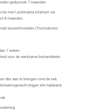
 honden gedurende 7 maanden.
fectie met Leishmania infantum via
tot 8 maanden.
ende luizeninfestaties (Trichodectes
 dan 7 weken.
igheid voor de werkzame bestanddelen
er dier aan te brengen rond de nek.
 lichaamsgewicht krijgen één halsband
uik.
toediening