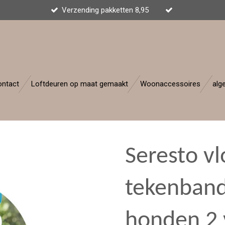
Verzending pakketten 8,95
ontact
Loftdeuren op maat gemaakt
Woonaccessoires
alg
Seresto vl
tekenband
honden 2 