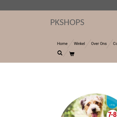
Ga
direct
naar
PKSHOPS
de
hoofdinhoud
Home
Winkel
Over Ons
C