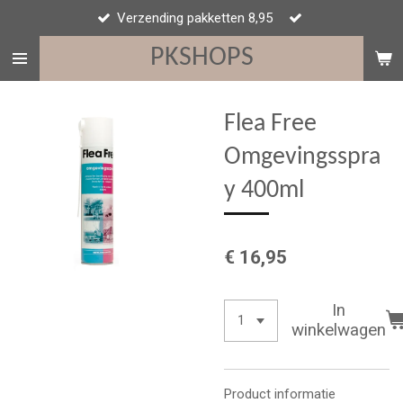
Verzending pakketten 8,95
Ga
direct
PKSHOPS
naar
de
hoofdinhoud
Flea Free
Omgevingsspra
y 400ml
€ 16,95
In
winkelwagen
Product informatie