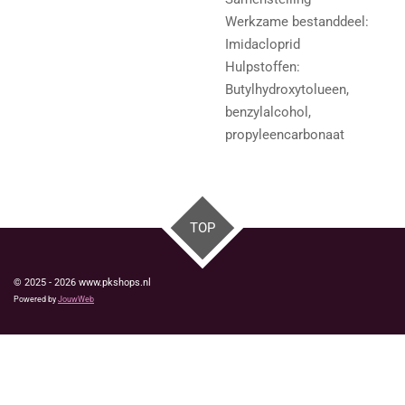
Werkzame bestanddeel:
Imidacloprid
Hulpstoffen:
Butylhydroxytolueen,
benzylalcohol,
propyleencarbonaat
TOP
© 2025 - 2026 www.pkshops.nl
Powered by
JouwWeb