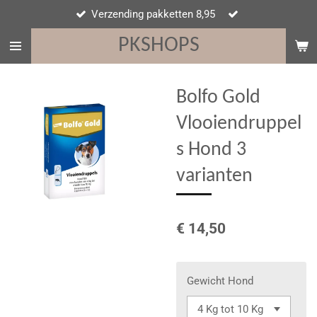
Verzending pakketten 8,95
Ga
direct
PKSHOPS
naar
de
hoofdinhoud
Bolfo Gold
Vlooiendruppel
s Hond 3
varianten
€ 14,50
Gewicht Hond