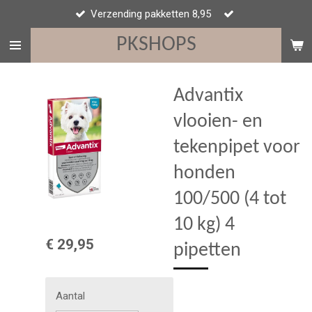
Verzending pakketten 8,95
Ga
direct
PKSHOPS
naar
de
hoofdinhoud
Advantix
vlooien- en
tekenpipet voor
honden
100/500 (4 tot
10 kg) 4
€ 29,95
pipetten
Aantal