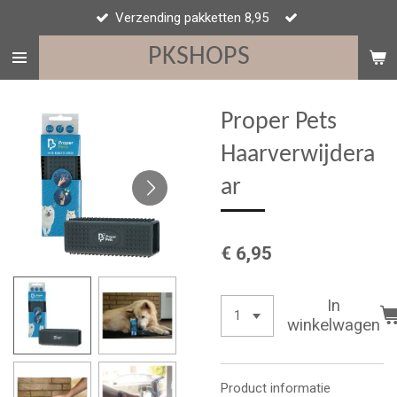
Verzending pakketten 8,95
Ga
direct
PKSHOPS
naar
de
hoofdinhoud
Proper Pets
Haarverwijdera
ar
€ 6,95
In
winkelwagen
Product informatie