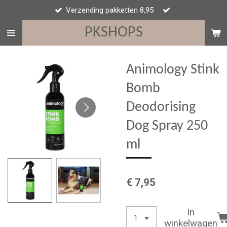
Verzending pakketten 8,95
Ga
direct
PKSHOPS
naar
de
hoofdinhoud
Animology Stink
Bomb
Deodorising
Dog Spray 250
ml
€ 7,95
In
winkelwagen