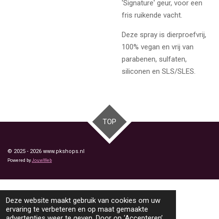
'Signature' geur, voor een
fris ruikende vacht.
Deze spray is dierproefvrij,
100% vegan en vrij van
parabenen, sulfaten,
siliconen en SLS/SLES.
TOP
© 2025 - 2026 www.pkshops.nl
Powered by
JouwWeb
Deze website maakt gebruik van cookies om uw
ervaring te verbeteren en op maat gemaakte
advertenties weer te geven. Door op ‘Accepteren’