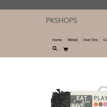
Ga
direct
naar
PKSHOPS
de
hoofdinhoud
Home
Winkel
Over Ons
C