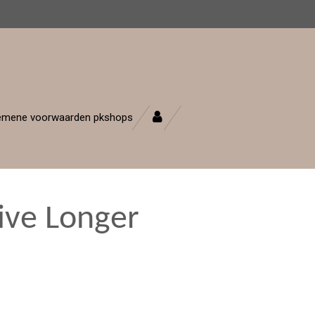
emene voorwaarden pkshops
ive Longer