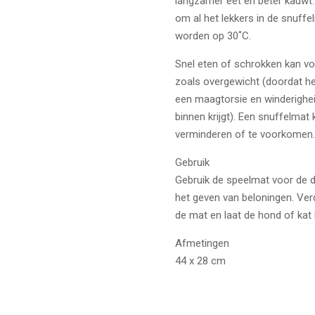
langzamer eet en beter kauwt.
om al het lekkers in de snuff
worden op 30˚C.
Snel eten of schrokken kan vo
zoals overgewicht (doordat he
een maagtorsie en winderighei
binnen krijgt). Een snuffelma
verminderen of te voorkomen.
Gebruik
Gebruik de speelmat voor de d
het geven van beloningen. Ver
de mat en laat de hond of kat 
Afmetingen
44 x 28 cm