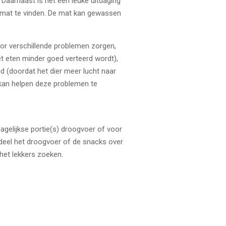
 Daarnaast is het een leuke uitdaging
elmat te vinden. De mat kan gewassen
or verschillende problemen zorgen,
t eten minder goed verteerd wordt),
d (doordat het dier meer lucht naar
t kan helpen deze problemen te
agelijkse portie(s) droogvoer of voor
deel het droogvoer of de snacks over
het lekkers zoeken.