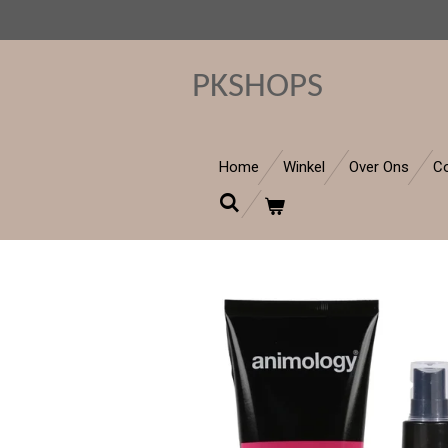
Ga
direct
naar
PKSHOPS
de
hoofdinhoud
Home
Winkel
Over Ons
C