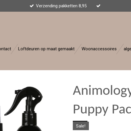
Verzending pakketten 8,95
ontact
Loftdeuren op maat gemaakt
Woonaccessoires
alg
Animology
Puppy Pa
Sale!