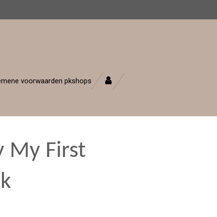
emene voorwaarden pkshops
 My First
ck