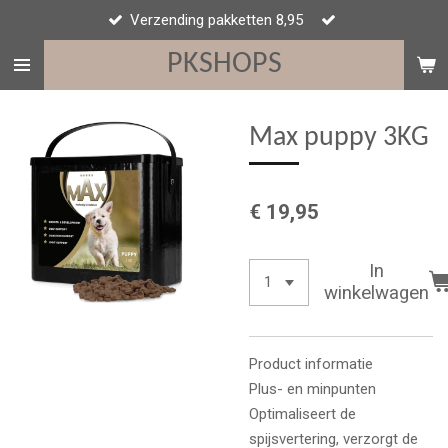
Verzending pakketten 8,95
Ga
direct
PKSHOPS
naar
de
hoofdinhoud
Max puppy 3KG
€ 19,95
In
winkelwagen
Product informatie
Plus- en minpunten
Optimaliseert de
spijsvertering, verzorgt de