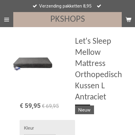
Verzending pakketten 8,95
Ga
direct
PKSHOPS
naar
de
hoofdinhoud
Let's Sleep
Mellow
Mattress
Orthopedisch
Kussen L
Antraciet
€ 59,95
€ 69,95
Nieuw
Kleur